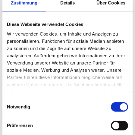
Zustimmung
Details
Über Cookies
Diese Webseite verwendet Cookies
Wir verwenden Cookies, um Inhalte und Anzeigen zu
personalisieren, Funktionen für soziale Medien anbieten
Objekt 730-720
zu können und die Zugriffe auf unsere Website zu
- Hallendach über Spänesilo
analysieren. Außerdem geben wir Informationen zu Ihrer
- Montage von BSH-Pfetten, Holzrahmenwänden und
Verwendung unserer Website an unsere Partner für
Dachelementen
- Einbau von Trapezprofilblechen
soziale Medien, Werbung und Analysen weiter. Unsere
Partner führen diese Informationen möglicherweise mit
weiteren Daten zusammen, die Sie ihnen bereitgestellt
haben oder die sie im Rahmen Ihrer Nutzung der Dienste
gesammelt haben.
Einwilligungsauswahl
Notwendig
Präferenzen