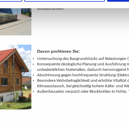
auch ein Haus mit einem ausgezeichneten Raumk
diffusionsoffen.
Davon profitieren Sie:
Untersuchung des Baugrundstücks auf Belastungen 
Konsequente ökologische Planung und Ausführung mi
unbedenklichen Materialien, dadurch hervorragend für
Abschirmung gegen hochfrequente Strahlung (Elekt
Besondere Wohnbehaglichkeit und erhöhte Vitalität d
Klimaaustausch, bei gleichzeitig hohem Kälte- und W
Außenfassaden verputzt oder Blockbohlen in Fichte, 