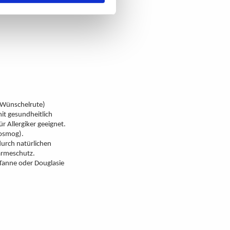
lima, denn die Wände sind
(Wünschelrute)
t gesundheitlich
 Allergiker geeignet.
rosmog).
urch natürlichen
ärmeschutz.
Tanne oder Douglasie