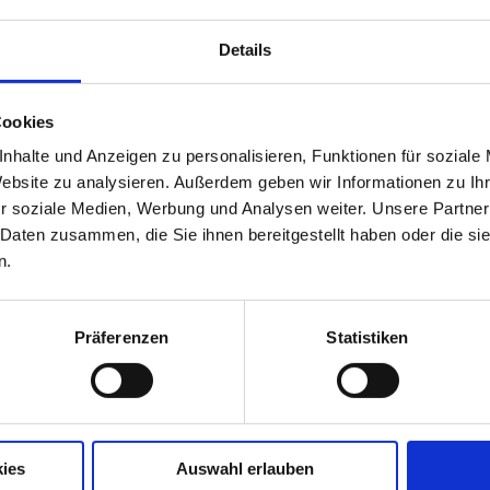
ökologisch
Details
Cookies
- HOLZ ist der beste Bausto
nhalte und Anzeigen zu personalisieren, Funktionen für soziale
Wir bauen auf HOLZ und bauen mit HOLZ, dem n
Fichten Douglasien, vorwiegend aus heimischen 
Website zu analysieren. Außerdem geben wir Informationen zu I
r soziale Medien, Werbung und Analysen weiter. Unsere Partner
LAUTERBACHER LANDHÄUSER
haben Tradition, seit 
 Daten zusammen, die Sie ihnen bereitgestellt haben oder die s
aus massivem HOLZ, als sogenannte Blockbohlenhäuser
n.
Schlagwort, sondern Basis allen Tun und Handelns.
Präferenzen
Statistiken
- HOLZ in seiner schönsten Form .
Konsequent, deshalb auch die baubiologisch und ö
Dämmung mit Holzdämmstoffen, Holzfaserplatten,
ies
Auswahl erlauben
Zellulosefaserplatten. Dies ergibt nicht nur ein N