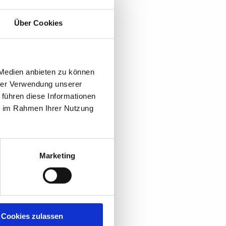
Über Cookies
ff der Natur -
 Medien anbieten zu können
achwachsenden Rohstoff,
Wäldern.
hrer Verwendung unserer
 führen diese Informationen
vielen Jahren bauen wir Häuser
ie im Rahmen Ihrer Nutzung
. Baubiologie ist kein
Marketing
.. -
kologisch sinnvolle
 Kork- und
Cookies zulassen
iedrigenergiehaus, sondern